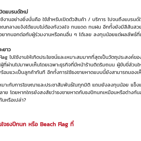
เปิดแบรนด์ใหม่
ช้งานอย่างยิ่งนั่นคือ ใช้สำหรับเปิดตัวสินค้า / บริการ ไปจนถึงแบรนด
วณกลางแจ้งได้แบบไม่ต้องกังวลใจ ทนแดด ทนฝน อีกทั้งยังมีสีสันสว
ยากบอกต่อกับผู้ร่วมงานหรือคนอื่น ๆ ได้เลย ลงทุนน้อยแต่ผลลัพธ์ที่เก
ยะยาว
ag ไปใช้งานให้เกิดประโยชน์และเหมาะสมมากที่สุดเป็นวัตถุประสงค์ข
ห้ผู้ที่ผ่านไปมาพบเห็นโดยเฉพาะธุรกิจที่มีหน้าร้านติดริมถนน ผู้ขับขี่ส่
ร้อมแวะเป็นลูกค้าทันที อีกทั้งการใช้ธงชายหาดแบบนี้ยังสามารถมองเห็
มาะกับการโฆษณาและประชาสัมพันธ์ในทุกมิติ แถมยังลงทุนน้อย แข็งแร
กหลาย โดยหากใครยังสงสัยว่าธงชายหาดกับธงปีกนกเหมือนหรือต่างกันอ
นหรือเปล่า?
นใจธงปีกนก หรือ Beach Flag ที่