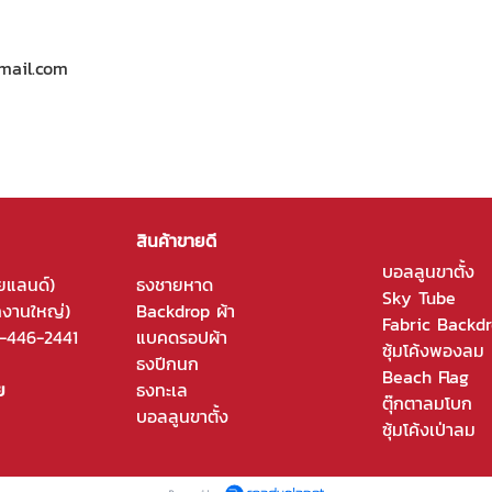
mail.com
สินค้าขายดี
บอลลูนขาตั้ง
ยแลนด์)
ธงชายหาด
Sky Tube
กงานใหญ่)
Backdrop ผ้า
Fabric Backd
-446-2441
แบคดรอปผ้า
ซุ้มโค้งพองลม
ธงปีกนก
Beach Flag
ย
ธงทะเล
ตุ๊กตาลมโบก
บอลลูนขาตั้ง
ซุ้มโค้งเป่าลม