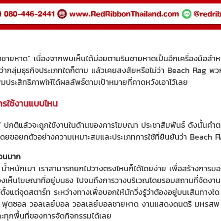
งชายหาด” เนื่องจากพบเห็นได้บ่อยตามริมชายหาดเป็นอีกเครื่องมือสำห
่ากลุ่มธุรกิจประเภทใดก็ตาม แล้วเคยสงสัยหรือไม่ว่า Beach Flag พวก
มประสิทธิภาพให้ได้ผลลัพธ์ตามเป้าหมายที่คาดหวังเอาไว้เลย
ารใช้งานแบบไหน
นก” ปกติแล้วจะถูกใช้งานในด้านของการโฆษณา ประชาสัมพันธ์ ดังนั้นคำต
บบโดยขอยกตัวอย่างความเหมาะสมและประเภทการใช้ที่ยืนยันว่า Beach F
ำนวนมาก
น้ำหนักเบา เราสามารถยกไปวางตรงไหนก็ได้โดยง่าย เพื่อสร้างการมอง
องเห็นโฆษณาที่อยู่บนธง ไปจนถึงการวางบริเวณโดยรอบสถานที่จัดงาน ว
ั้งแต่จุดสตาร์ท ระหว่างทางเพื่อบอกให้นักวิ่งรู้ว่าต้องอยู่บนเส้นทาง
คน ฟุตซอล วอลเลย์บอล วอลเลย์บอลชายหาด งานแสดงดนตรี มหรสพ 
ะทุกพื้นที่ของการจัดกิจกรรมได้เลย