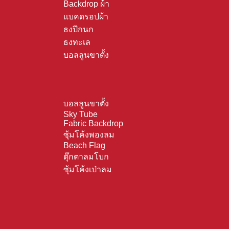
Backdrop ผ้า
แบคดรอปผ้า
ธงปีกนก
ธงทะเล
บอลลูนขาตั้ง
บอลลูนขาตั้ง
Sky Tube
Fabric Backdrop
ซุ้มโค้งพองลม
Beach Flag
ตุ๊กตาลมโบก
ซุ้มโค้งเป่าลม