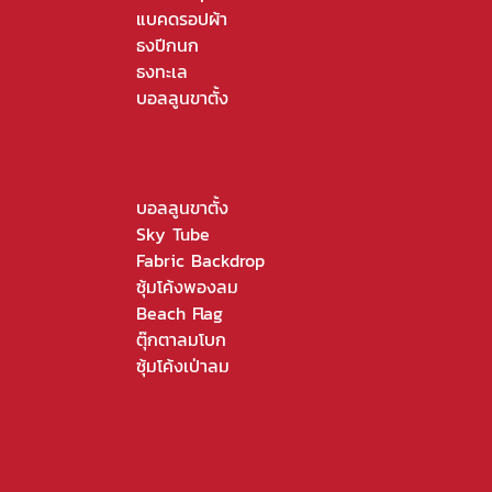
แบคดรอปผ้า
ธงปีกนก
ธงทะเล
บอลลูนขาตั้ง
บอลลูนขาตั้ง
Sky Tube
Fabric Backdrop
ซุ้มโค้งพองลม
Beach Flag
ตุ๊กตาลมโบก
ซุ้มโค้งเป่าลม