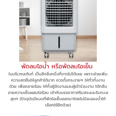
พัดลมไอน้ำ หรือพัดลมไอเย็น
ในบริเวณเต้นท์ เป็นอีกสิ่งหนึ่งที่ขาดไม่ได้เลย เพราะช่วยเพิ่ม
ความสดชื่นให้ลูกค้าได้มาก ควรตั้งกระจายๆ ให้ทั่วทั้งงาน
ด้วย เพื่อคลายร้อน ให้ทั้งผู้จัดงานและผู้เข้าร่วมงาน ได้กลิ่น
อายความเย็นผสมไอร้อน เข้ากับบรรยากาศริมสระและริมทะเล
สุดๆ (ปัจจุบันมีแบบที่พัดไอเย็นออกมาโดยไม่มีละอองน้ำให้
เลือกใช้อีกด้วย)