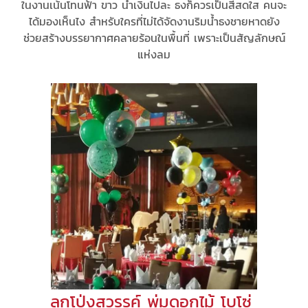
ในงานเน้นโทนฟ้า ขาว น้ำเงินไปละ ธงก็ควรเป็นสีสดใส คนจะ
ได้มองเห็นไง สำหรับใครที่ไม่ได้จัดงานริมน้ำธงชายหาดยัง
ช่วยสร้างบรรยากาศคลายร้อนในพื้นที่ เพราะเป็นสัญลักษณ์
แห่งลม
ลูกโป่งสวรรค์ พุ่มดอกไม้ โบโซ่