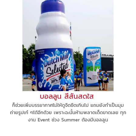
บอลลูน สีสันสดใส
ก็ช่วยเพิ่มบรรยากาศไม่ให้ดูจืดชืดเกินไป แถมยังทำเป็นมุม
ถ่ายรูปเก๋ ๆได้อีกด้วย เพราะฉะนั้นห้ามพลาดเด็ดขาดเลย ทุก
งาน Event ช่วง Summer ต้องมีบอลลูน