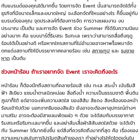
กับแบรนด์ของคุณได้มากขึ้น โดยการจัด Event นั้นสามารถจัดได้ทั้ง
ธุรกิจที่มีขนาดเล็กและขนาดใหญ่ จะเลือกจัดที่ไหนอย่างไร ก็ขึ้นอยู่กับ
แบรนด์ของคุณ จุดประสงค์ที่ต้องการจัด การวางแผนงาน งบ
ประมาณ เป็นต้น และการจัด Event ช่วง Summer ที่ได้รับความนิยม
อย่างมาก คือ แบบปาร์ตี้ริมสระ ริมทะเล เพราะว่าสามารถสื่อถึงฤดู
ร้อนได้เป็นอย่างดี หรือหากใครสถานที่ไม่อำนวยอาจหาพร็อพมาจัด
ตกแต่งสถานที่ให้มีบรรยากาศคลายร้อน เช่น
สกายทูป
และ
ธงชาย
หาด
เป็นต้น
ช่วงหน้าร้อน ถ้าเราอยากจัด Event เราจะคิดถึงอะไร
หน้าร้อน ก็ต้องนึกถึงสถานที่คลายร้อนสิ เช่น ทะเล สระน้ำ เน้นธีมสี
ฟ้า สีเขียว แซมน้ำตาลนิดหน่อย สื่อถึงน้ำ ความเป็นธรรมชาติ พื้นดิน
ภูเขาก็ได้ แต่อาจจะเพิ่มความสดใส ของสีส้ม สีแดง สีเหลืองของหน้า
ร้อนเข้าไปด้วย นอกจากธีมของสีแล้ว ยังอาจจะต้องหาอุปกรณ์ต่างๆ
มาเสริม อาจจะต้องมีสายลมพัดแผ่ว ๆ ด้วย จะได้สมกับบรรยากาศ
ริมสระหรือริมทะเลมากขึ้น และอย่าลืมเสื้อผ้าสีสันสดใสด้วย จะได้เข้า
กับ Summer ได้มากยิ่งขึ้น แต่สิ่งที่ควรคิดถึงมากที่สุด คือ เรื่องของ
ความเหมาะสมในการโปรโมตสินค้าของเรา ทำอย่างไรให้ดูโดดเด่นใน