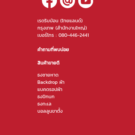
เรดริบบ้อน (ไทยแลนด์)
กรุงเทพ (สำนักงานใหญ่)
เบอร์โทร :
080-446-2441
คำถามที่พบบ่อย
สินค้าขายดี
ธงชายหาด
Backdrop ผ้า
แบคดรอปผ้า
ธงปีกนก
ธงทะเล
บอลลูนขาตั้ง