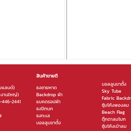
สินค้าขายดี
บอลลูนขาตั้ง
ยแลนด์)
ธงชายหาด
Sky Tube
กงานใหญ่)
Backdrop ผ้า
Fabric Backd
-446-2441
แบคดรอปผ้า
ซุ้มโค้งพองลม
ธงปีกนก
Beach Flag
ย
ธงทะเล
ตุ๊กตาลมโบก
บอลลูนขาตั้ง
ซุ้มโค้งเป่าลม